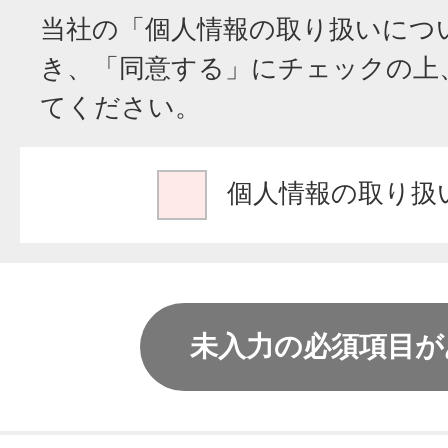
当社の「個人情報の取り扱いにつ
法令等に加えて、本方針に定め
き、「同意する」にチェックの上
客さまの個人情報の適切な保護
てください。
もに、情報化の進展に適切に対
おける個人情報保護の管理体制
ついて、継続的な改善に努めま
個人情報の取り扱
2.当社は、お客さまの個人情報
を特定するとともに、法で定め
の利用目的の達成に必要な範囲
未入力の必須項目が
します。
3.当社では、前記２で特定した