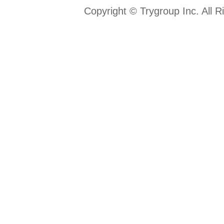
な範囲で、適正かつ適法な手段
Copyright © Trygroup Inc. All R
個人情報を取得いたします。
4.当社は、法に定める場合を除
人の同意を得ることなく、お客
三者に提供することはいたしま
5.当社は、お客さまの個人情報
失・改ざんおよび漏えい等の防
全管理措置を実施いたします。
人情報を取扱う全ての役職員に
の重要性についての教育を行う
の個人情報を委託する場合には